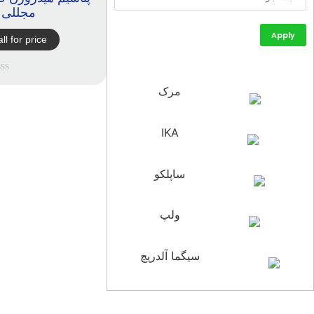
مجللی
Apply
ll for price
مرک
IKA
ساپلکو
ولپ
سیگما آلدریچ