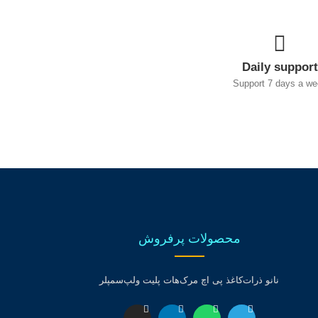
Daily support
Support 7 days a we
محصولات پرفروش
نانو ذرات
کاغذ پی اچ مرک
هات پلیت ولپ
سمپلر