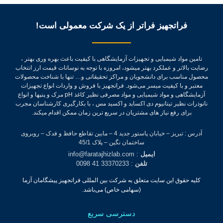
فراتجهیز فراتر از یک شرکت معمولی است!
تامین مواد شیمیایی و تجهیزات آزمایشگاهی با کیفیت باعث بهره وری بهتر ،
رضایت بالاتر و عملکرد بهتر میشود، امروزه با توجه به نوسانات قیمت ارز انتخاب
محصول مناسب برای دانشجویان و مراکز تحقیقاتی و… تنها با شناخت محصولات
معتبر و با کیفیت میسر می‌شود.
فراتجهیز با فروش و واردات انواع تجهیزات
آزمایشگاهی و مواد شیمیایی و مواد مصرفی نظیر کاغذ pH مرک و پنپها و انواع
نانوذرات نظیر تیتانیوم دی اکساید و اکسید مس ، با بکارگیری کارشناسان مجرب
برای رفع نیاز های مشتریان در سریع ترین زمان ممکن اقدام میکند.
آدرس : تبریز – خیابان پاستور جدید 4 – مابین تقاطع حافظ و فدک – روبروی
ساختمان نگین – پلاک 45/1
ایمیل
: info@faratajhizlab.com
تلفن
: 33370233 41 0098
کلیه حقوق این سایت متعلق به شرکت بین المللی فراتجهیز پیشگامان آزما
(سهامی خاص) می‌باشد.
دسترسی سریع