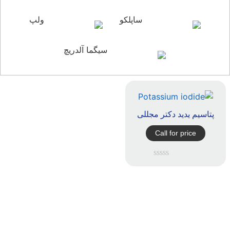
ساپلکو
ولپ
سیگما آلدریچ
پتاسیم یدید دکتر مجللی
Call for price
امتیاز
0
از
5