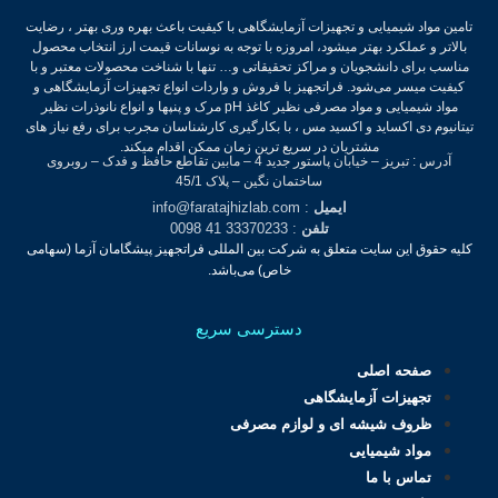
تامین مواد شیمیایی و تجهیزات آزمایشگاهی با کیفیت باعث بهره وری بهتر ، رضایت
بالاتر و عملکرد بهتر میشود، امروزه با توجه به نوسانات قیمت ارز انتخاب محصول
مناسب برای دانشجویان و مراکز تحقیقاتی و… تنها با شناخت محصولات معتبر و با
کیفیت میسر می‌شود.
فراتجهیز با فروش و واردات انواع تجهیزات آزمایشگاهی و
مواد شیمیایی و مواد مصرفی نظیر کاغذ pH مرک و پنپها و انواع نانوذرات نظیر
تیتانیوم دی اکساید و اکسید مس ، با بکارگیری کارشناسان مجرب برای رفع نیاز های
مشتریان در سریع ترین زمان ممکن اقدام میکند.
آدرس : تبریز – خیابان پاستور جدید 4 – مابین تقاطع حافظ و فدک – روبروی
ساختمان نگین – پلاک 45/1
ایمیل
: info@faratajhizlab.com
تلفن
: 33370233 41 0098
کلیه حقوق این سایت متعلق به شرکت بین المللی فراتجهیز پیشگامان آزما (سهامی
خاص) می‌باشد.
دسترسی سریع
صفحه اصلی
تجهیزات آزمایشگاهی
ظروف شیشه ای و لوازم مصرفی
مواد شیمیایی
تماس با ما