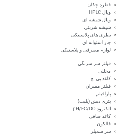
قطره چکان
ویال HPLC
ویال شیشه ای
شیشه شربتی
بطری های پلاستیکی
جار استوانه ای
لوازم مصرفی و پلاستیکی
فیلتر سر سرنگی
مجللی
کاغذ پی اچ
فیلتر ممبران
پارافیلم
پتری دیش (پلیت)
الکترود pH/EC/DO
کاغذ صافی
فالکون
سر سمپلر