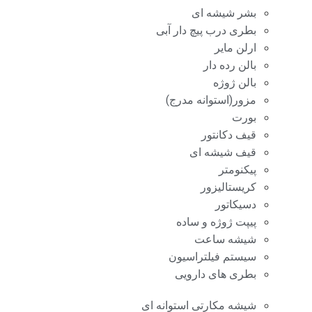
بشر شیشه ای
بطری درب پیچ دار آبی
ارلن مایر
بالن رده دار
بالن ژوژه
مزور(استوانه مدرج)
بورت
قیف دکانتور
قیف شیشه ای
پیکنومتر
کریستالیزور
دسیکاتور
پیپت ژوژه و ساده
شیشه ساعت
سیستم فیلتراسیون
بطری های دارویی
شیشه مکارتی استوانه ای