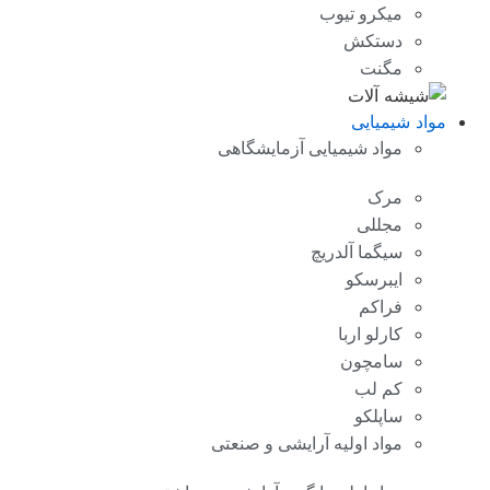
میکرو تیوب
دستکش
مگنت
مواد شیمیایی
مواد شیمیایی آزمایشگاهی
مرک
مجللی
سیگما آلدریچ
ایبرسکو
فراکم
کارلو اربا
سامچون
کم لب
ساپلکو
مواد اولیه آرایشی و صنعتی