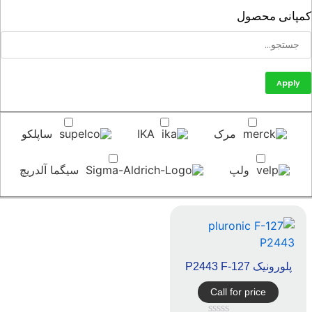
پانی محصول
Apply
مرک
IKA
ساپلکو
ولپ
سیگما آلدریچ
پلورونیک P2443 F-127
Call for price