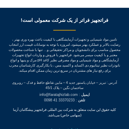
فراتجهیز فراتر از یک شرکت معمولی است!
تامین مواد شیمیایی و تجهیزات آزمایشگاهی با کیفیت باعث بهره وری بهتر ،
رضایت بالاتر و عملکرد بهتر میشود، امروزه با توجه به نوسانات قیمت ارز انتخاب
محصول مناسب برای دانشجویان و مراکز تحقیقاتی و… تنها با شناخت محصولات
معتبر و با کیفیت میسر می‌شود.
فراتجهیز با فروش و واردات انواع تجهیزات
آزمایشگاهی و مواد شیمیایی و مواد مصرفی نظیر کاغذ pH مرک و پنپها و انواع
نانوذرات نظیر تیتانیوم دی اکساید و اکسید مس ، با بکارگیری کارشناسان مجرب
برای رفع نیاز های مشتریان در سریع ترین زمان ممکن اقدام میکند.
آدرس : تبریز – خیابان پاستور جدید 4 – مابین تقاطع حافظ و فدک – روبروی
ساختمان نگین – پلاک 45/1
ایمیل
: info@faratajhizlab.com
تلفن
: 33370233 41 0098
کلیه حقوق این سایت متعلق به شرکت بین المللی فراتجهیز پیشگامان آزما
(سهامی خاص) می‌باشد.
دسترسی سریع