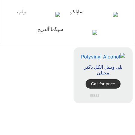
ساپلکو
ولپ
سیگما آلدریچ
پلی وینیل الکل دکتر
مجللی
Call for price
امتیاز
0
از
5