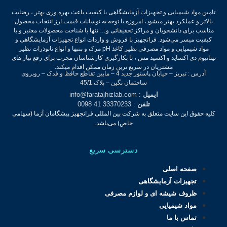
تامین مواد شیمیایی و تجهیزات آزمایشگاهی با کیفیت باعث بهره وری بهتر ، رضایت
بالاتر و عملکرد بهتر میشود، امروزه با توجه به نوسانات قیمت ارز انتخاب محصول
مناسب برای دانشجویان و مراکز تحقیقاتی و… تنها با شناخت محصولات معتبر و با
کیفیت میسر می‌شود.
فراتجهیز با فروش و واردات انواع تجهیزات آزمایشگاهی و
مواد شیمیایی و مواد مصرفی نظیر کاغذ pH مرک و پنپها و انواع نانوذرات نظیر
تیتانیوم دی اکساید و اکسید مس ، با بکارگیری کارشناسان مجرب برای رفع نیاز های
مشتریان در سریع ترین زمان ممکن اقدام میکند.
آدرس : تبریز – خیابان پاستور جدید 4 – مابین تقاطع حافظ و فدک – روبروی
ساختمان نگین – پلاک 45/1
ایمیل
: info@faratajhizlab.com
تلفن
: 33370233 41 0098
کلیه حقوق این سایت متعلق به شرکت بین المللی فراتجهیز پیشگامان آزما (سهامی
خاص) می‌باشد.
دسترسی سریع
صفحه اصلی
تجهیزات آزمایشگاهی
ظروف شیشه ای و لوازم مصرفی
مواد شیمیایی
تماس با ما