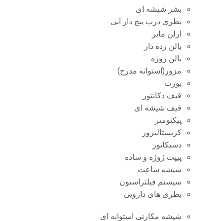
بشر شیشه ای
بطری درب پیچ دار آبی
ارلن مایر
بالن رده دار
بالن ژوژه
مزور(استوانه مدرج)
بورت
قیف دکانتور
قیف شیشه ای
پیکنومتر
کریستالیزور
دسیکاتور
پیپت ژوژه و ساده
شیشه ساعت
سیستم فیلتراسیون
بطری های دارویی
شیشه مکارتی استوانه ای