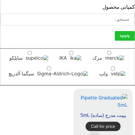
پانی محصول
Apply
مرک
IKA
ساپلکو
ولپ
سیگما آلدریچ
پیپت مدرج (ساده) 5mL
Call for price