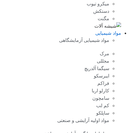
میکرو تیوب
دستکش
مگنت
مواد شیمیایی
مواد شیمیایی آزمایشگاهی
مرک
مجللی
سیگما آلدریچ
ایبرسکو
فراکم
کارلو اربا
سامچون
کم لب
ساپلکو
مواد اولیه آرایشی و صنعتی