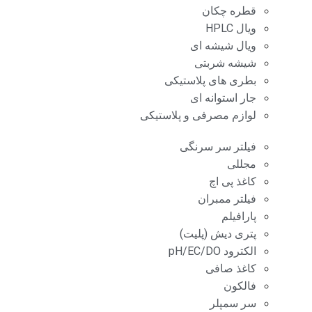
قطره چکان
ویال HPLC
ویال شیشه ای
شیشه شربتی
بطری های پلاستیکی
جار استوانه ای
لوازم مصرفی و پلاستیکی
فیلتر سر سرنگی
مجللی
کاغذ پی اچ
فیلتر ممبران
پارافیلم
پتری دیش (پلیت)
الکترود pH/EC/DO
کاغذ صافی
فالکون
سر سمپلر