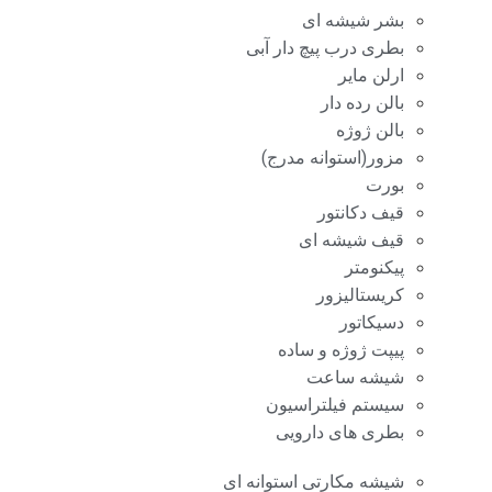
بشر شیشه ای
بطری درب پیچ دار آبی
ارلن مایر
بالن رده دار
بالن ژوژه
مزور(استوانه مدرج)
بورت
قیف دکانتور
قیف شیشه ای
پیکنومتر
کریستالیزور
دسیکاتور
پیپت ژوژه و ساده
شیشه ساعت
سیستم فیلتراسیون
بطری های دارویی
شیشه مکارتی استوانه ای