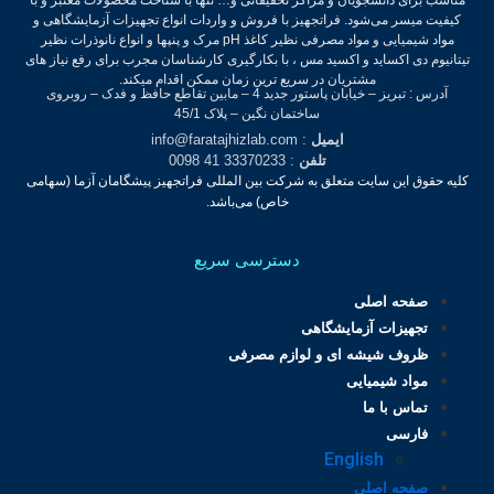
کیفیت میسر می‌شود.
فراتجهیز با فروش و واردات انواع تجهیزات آزمایشگاهی و
مواد شیمیایی و مواد مصرفی نظیر کاغذ pH مرک و پنپها و انواع نانوذرات نظیر
تیتانیوم دی اکساید و اکسید مس ، با بکارگیری کارشناسان مجرب برای رفع نیاز های
مشتریان در سریع ترین زمان ممکن اقدام میکند.
آدرس : تبریز – خیابان پاستور جدید 4 – مابین تقاطع حافظ و فدک – روبروی
ساختمان نگین – پلاک 45/1
ایمیل
: info@faratajhizlab.com
تلفن
: 33370233 41 0098
کلیه حقوق این سایت متعلق به شرکت بین المللی فراتجهیز پیشگامان آزما (سهامی
خاص) می‌باشد.
دسترسی سریع
صفحه اصلی
تجهیزات آزمایشگاهی
ظروف شیشه ای و لوازم مصرفی
مواد شیمیایی
تماس با ما
فارسی
English
صفحه اصلی