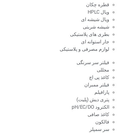
قطره چکان
ویال HPLC
ویال شیشه ای
شیشه شربتی
بطری های پلاستیکی
جار استوانه ای
لوازم مصرفی و پلاستیکی
فیلتر سر سرنگی
مجللی
کاغذ پی اچ
فیلتر ممبران
پارافیلم
پتری دیش (پلیت)
الکترود pH/EC/DO
کاغذ صافی
فالکون
سر سمپلر