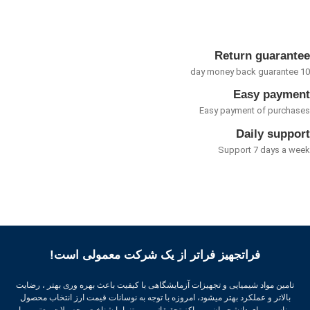
5
Return guarant
Easy payme
Easy payment of purcha
Daily suppo
Support 7 days a w
فراتجهیز فراتر از یک شرکت معمولی است!
تامین مواد شیمیایی و تجهیزات آزمایشگاهی با کیفیت باعث بهره وری بهتر ، رضایت
بالاتر و عملکرد بهتر میشود، امروزه با توجه به نوسانات قیمت ارز انتخاب محصول
مناسب برای دانشجویان و مراکز تحقیقاتی و… تنها با شناخت محصولات معتبر و با