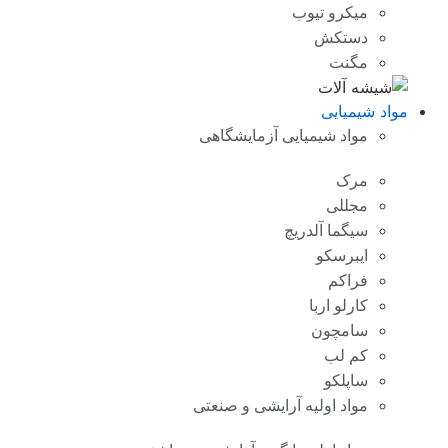
میکرو تیوب
دستکش
مگنت
مواد شیمیایی
مواد شیمیایی آزمایشگاهی
مرک
مجللی
سیگما آلدریچ
ایبرسکو
فراکم
کارلو اربا
سامچون
کم لب
ساپلکو
مواد اولیه آرایشی و صنعتی