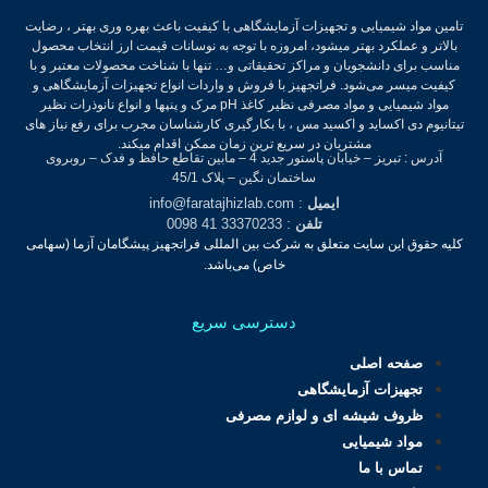
تامین مواد شیمیایی و تجهیزات آزمایشگاهی با کیفیت باعث بهره وری بهتر ، رضایت
بالاتر و عملکرد بهتر میشود، امروزه با توجه به نوسانات قیمت ارز انتخاب محصول
مناسب برای دانشجویان و مراکز تحقیقاتی و… تنها با شناخت محصولات معتبر و با
کیفیت میسر می‌شود.
فراتجهیز با فروش و واردات انواع تجهیزات آزمایشگاهی و
مواد شیمیایی و مواد مصرفی نظیر کاغذ pH مرک و پنپها و انواع نانوذرات نظیر
تیتانیوم دی اکساید و اکسید مس ، با بکارگیری کارشناسان مجرب برای رفع نیاز های
مشتریان در سریع ترین زمان ممکن اقدام میکند.
آدرس : تبریز – خیابان پاستور جدید 4 – مابین تقاطع حافظ و فدک – روبروی
ساختمان نگین – پلاک 45/1
ایمیل
: info@faratajhizlab.com
تلفن
: 33370233 41 0098
کلیه حقوق این سایت متعلق به شرکت بین المللی فراتجهیز پیشگامان آزما (سهامی
خاص) می‌باشد.
دسترسی سریع
صفحه اصلی
تجهیزات آزمایشگاهی
ظروف شیشه ای و لوازم مصرفی
مواد شیمیایی
تماس با ما