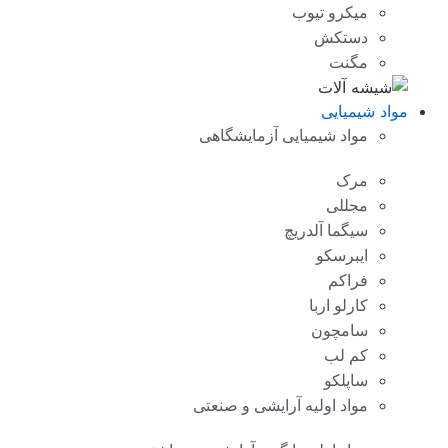
میکرو تیوب
دستکش
مگنت
مواد شیمیایی
مواد شیمیایی آزمایشگاهی
مرک
مجللی
سیگما آلدریچ
ایبرسکو
فراکم
کارلو اربا
سامچون
کم لب
ساپلکو
مواد اولیه آرایشی و صنعتی