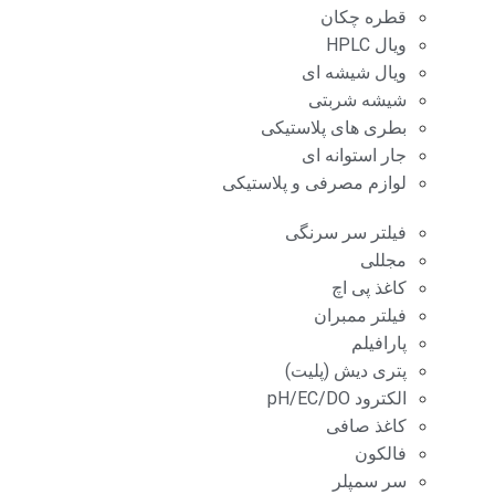
قطره چکان
ویال HPLC
ویال شیشه ای
شیشه شربتی
بطری های پلاستیکی
جار استوانه ای
لوازم مصرفی و پلاستیکی
فیلتر سر سرنگی
مجللی
کاغذ پی اچ
فیلتر ممبران
پارافیلم
پتری دیش (پلیت)
الکترود pH/EC/DO
کاغذ صافی
فالکون
سر سمپلر