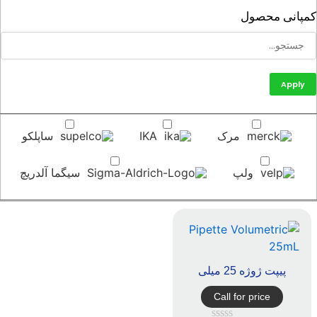
پانی محصول
Apply
مرک
IKA
ساپلکو
ولپ
سیگما آلدریچ
پیپت ژوژه 25 میلی
Call for price