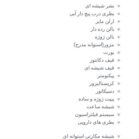
بشر شیشه ای
بطری درب پیچ دار آبی
ارلن مایر
بالن رده دار
بالن ژوژه
مزور(استوانه مدرج)
بورت
قیف دکانتور
قیف شیشه ای
پیکنومتر
کریستالیزور
دسیکاتور
پیپت ژوژه و ساده
شیشه ساعت
سیستم فیلتراسیون
بطری های دارویی
شیشه مکارتی استوانه ای