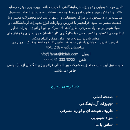
تامین مواد شیمیایی و تجهیزات آزمایشگاهی با کیفیت باعث بهره وری بهتر ، رضایت
بالاتر و عملکرد بهتر میشود، امروزه با توجه به نوسانات قیمت ارز انتخاب محصول
مناسب برای دانشجویان و مراکز تحقیقاتی و… تنها با شناخت محصولات معتبر و با
کیفیت میسر می‌شود.
فراتجهیز با فروش و واردات انواع تجهیزات آزمایشگاهی و
مواد شیمیایی و مواد مصرفی نظیر کاغذ pH مرک و پنپها و انواع نانوذرات نظیر
تیتانیوم دی اکساید و اکسید مس ، با بکارگیری کارشناسان مجرب برای رفع نیاز های
مشتریان در سریع ترین زمان ممکن اقدام میکند.
آدرس : تبریز – خیابان پاستور جدید 4 – مابین تقاطع حافظ و فدک – روبروی
ساختمان نگین – پلاک 45/1
ایمیل
: info@faratajhizlab.com
تلفن
: 33370233 41 0098
کلیه حقوق این سایت متعلق به شرکت بین المللی فراتجهیز پیشگامان آزما (سهامی
خاص) می‌باشد.
دسترسی سریع
صفحه اصلی
تجهیزات آزمایشگاهی
ظروف شیشه ای و لوازم مصرفی
مواد شیمیایی
تماس با ما