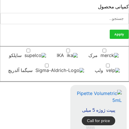
پانی محصول
Apply
مرک
IKA
ساپلکو
ولپ
سیگما آلدریچ
پیپت ژوژه 5 میلی
Call for price