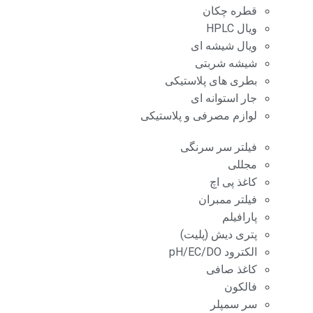
قطره چکان
ویال HPLC
ویال شیشه ای
شیشه شربتی
بطری های پلاستیکی
جار استوانه ای
لوازم مصرفی و پلاستیکی
فیلتر سر سرنگی
مجللی
کاغذ پی اچ
فیلتر ممبران
پارافیلم
پتری دیش (پلیت)
الکترود pH/EC/DO
کاغذ صافی
فالکون
سر سمپلر