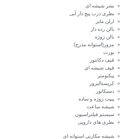
بشر شیشه ای
بطری درب پیچ دار آبی
ارلن مایر
بالن رده دار
بالن ژوژه
مزور(استوانه مدرج)
بورت
قیف دکانتور
قیف شیشه ای
پیکنومتر
کریستالیزور
دسیکاتور
پیپت ژوژه و ساده
شیشه ساعت
سیستم فیلتراسیون
بطری های دارویی
شیشه مکارتی استوانه ای