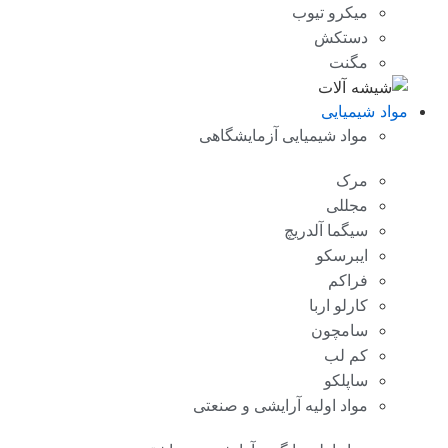
میکرو تیوب
دستکش
مگنت
مواد شیمیایی
مواد شیمیایی آزمایشگاهی
مرک
مجللی
سیگما آلدریچ
ایبرسکو
فراکم
کارلو اربا
سامچون
کم لب
ساپلکو
مواد اولیه آرایشی و صنعتی