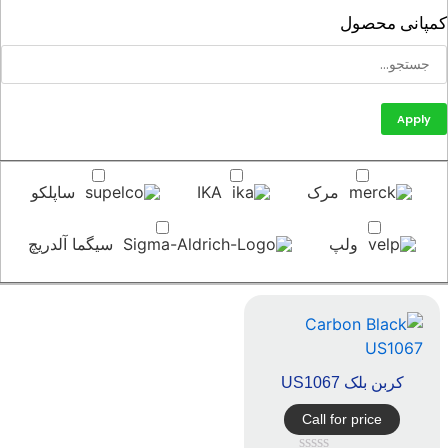
پانی محصول
Apply
مرک
IKA
ساپلکو
ولپ
سیگما آلدریچ
کربن بلک US1067
Call for price