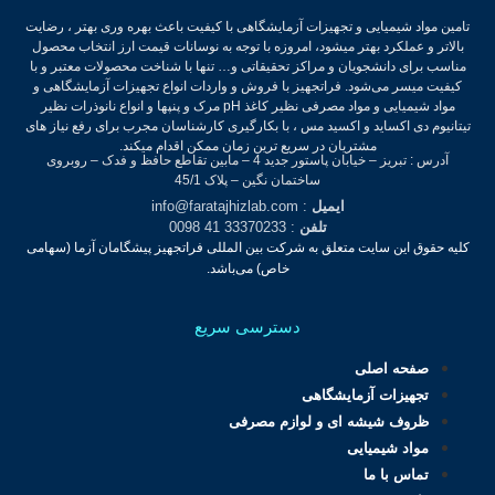
تامین مواد شیمیایی و تجهیزات آزمایشگاهی با کیفیت باعث بهره وری بهتر ، رضایت
بالاتر و عملکرد بهتر میشود، امروزه با توجه به نوسانات قیمت ارز انتخاب محصول
مناسب برای دانشجویان و مراکز تحقیقاتی و… تنها با شناخت محصولات معتبر و با
کیفیت میسر می‌شود.
فراتجهیز با فروش و واردات انواع تجهیزات آزمایشگاهی و
مواد شیمیایی و مواد مصرفی نظیر کاغذ pH مرک و پنپها و انواع نانوذرات نظیر
تیتانیوم دی اکساید و اکسید مس ، با بکارگیری کارشناسان مجرب برای رفع نیاز های
مشتریان در سریع ترین زمان ممکن اقدام میکند.
آدرس : تبریز – خیابان پاستور جدید 4 – مابین تقاطع حافظ و فدک – روبروی
ساختمان نگین – پلاک 45/1
ایمیل
: info@faratajhizlab.com
تلفن
: 33370233 41 0098
کلیه حقوق این سایت متعلق به شرکت بین المللی فراتجهیز پیشگامان آزما (سهامی
خاص) می‌باشد.
دسترسی سریع
صفحه اصلی
تجهیزات آزمایشگاهی
ظروف شیشه ای و لوازم مصرفی
مواد شیمیایی
تماس با ما