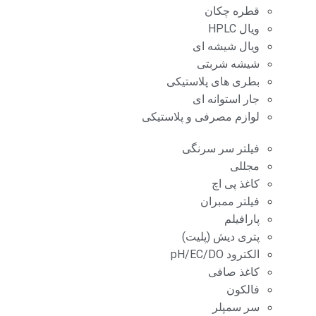
قطره چکان
ویال HPLC
ویال شیشه ای
شیشه شربتی
بطری های پلاستیکی
جار استوانه ای
لوازم مصرفی و پلاستیکی
فیلتر سر سرنگی
مجللی
کاغذ پی اچ
فیلتر ممبران
پارافیلم
پتری دیش (پلیت)
الکترود pH/EC/DO
کاغذ صافی
فالکون
سر سمپلر