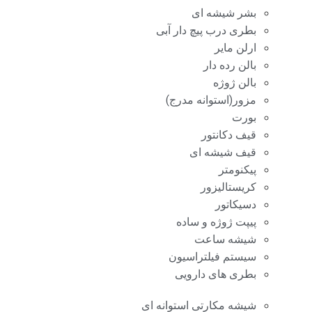
بشر شیشه ای
بطری درب پیچ دار آبی
ارلن مایر
بالن رده دار
بالن ژوژه
مزور(استوانه مدرج)
بورت
قیف دکانتور
قیف شیشه ای
پیکنومتر
کریستالیزور
دسیکاتور
پیپت ژوژه و ساده
شیشه ساعت
سیستم فیلتراسیون
بطری های دارویی
شیشه مکارتی استوانه ای