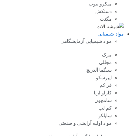
میکرو تیوب
دستکش
مگنت
مواد شیمیایی
مواد شیمیایی آزمایشگاهی
مرک
مجللی
سیگما آلدریچ
ایبرسکو
فراکم
کارلو اربا
سامچون
کم لب
ساپلکو
مواد اولیه آرایشی و صنعتی