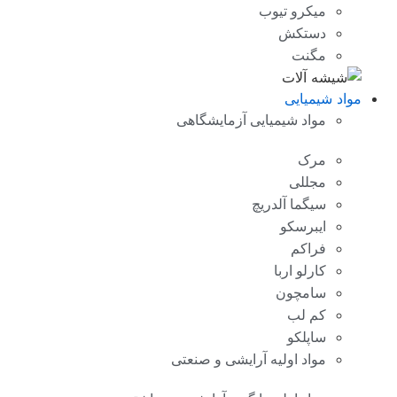
میکرو تیوب
دستکش
مگنت
مواد شیمیایی
مواد شیمیایی آزمایشگاهی
مرک
مجللی
سیگما آلدریچ
ایبرسکو
فراکم
کارلو اربا
سامچون
کم لب
ساپلکو
مواد اولیه آرایشی و صنعتی