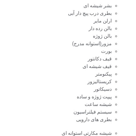
بشر شیشه ای
بطری درب پیچ دار آبی
ارلن مایر
بالن رده دار
بالن ژوژه
مزور(استوانه مدرج)
بورت
قیف دکانتور
قیف شیشه ای
پیکنومتر
کریستالیزور
دسیکاتور
پیپت ژوژه و ساده
شیشه ساعت
سیستم فیلتراسیون
بطری های دارویی
شیشه مکارتی استوانه ای