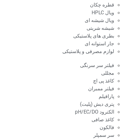
قطره چکان
ویال HPLC
ویال شیشه ای
شیشه شربتی
بطری های پلاستیکی
جار استوانه ای
لوازم مصرفی و پلاستیکی
فیلتر سر سرنگی
مجللی
کاغذ پی اچ
فیلتر ممبران
پارافیلم
پتری دیش (پلیت)
الکترود pH/EC/DO
کاغذ صافی
فالکون
سر سمپلر