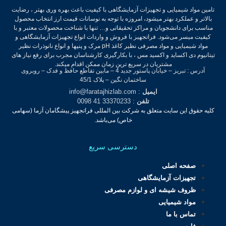
تامین مواد شیمیایی و تجهیزات آزمایشگاهی با کیفیت باعث بهره وری بهتر ، رضایت
بالاتر و عملکرد بهتر میشود، امروزه با توجه به نوسانات قیمت ارز انتخاب محصول
مناسب برای دانشجویان و مراکز تحقیقاتی و… تنها با شناخت محصولات معتبر و با
کیفیت میسر می‌شود.
فراتجهیز با فروش و واردات انواع تجهیزات آزمایشگاهی و
مواد شیمیایی و مواد مصرفی نظیر کاغذ pH مرک و پنپها و انواع نانوذرات نظیر
تیتانیوم دی اکساید و اکسید مس ، با بکارگیری کارشناسان مجرب برای رفع نیاز های
مشتریان در سریع ترین زمان ممکن اقدام میکند.
آدرس : تبریز – خیابان پاستور جدید 4 – مابین تقاطع حافظ و فدک – روبروی
ساختمان نگین – پلاک 45/1
ایمیل
: info@faratajhizlab.com
تلفن
: 33370233 41 0098
کلیه حقوق این سایت متعلق به شرکت بین المللی فراتجهیز پیشگامان آزما (سهامی
خاص) می‌باشد.
دسترسی سریع
صفحه اصلی
تجهیزات آزمایشگاهی
ظروف شیشه ای و لوازم مصرفی
مواد شیمیایی
تماس با ما