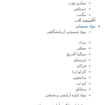
میکرو تیوب
دستکش
مگنت
مواد شیمیایی
مواد شیمیایی آزمایشگاهی
مرک
مجللی
سیگما آلدریچ
ایبرسکو
فراکم
کارلو اربا
سامچون
کم لب
ساپلکو
مواد اولیه آرایشی و صنعتی