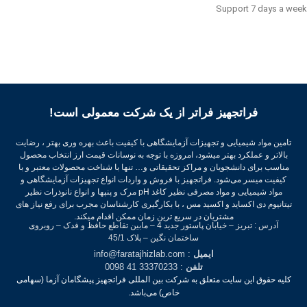
Support 7 days a w
فراتجهیز فراتر از یک شرکت معمولی است!
تامین مواد شیمیایی و تجهیزات آزمایشگاهی با کیفیت باعث بهره وری بهتر ، رضایت
بالاتر و عملکرد بهتر میشود، امروزه با توجه به نوسانات قیمت ارز انتخاب محصول
مناسب برای دانشجویان و مراکز تحقیقاتی و… تنها با شناخت محصولات معتبر و با
کیفیت میسر می‌شود.
فراتجهیز با فروش و واردات انواع تجهیزات آزمایشگاهی و
مواد شیمیایی و مواد مصرفی نظیر کاغذ pH مرک و پنپها و انواع نانوذرات نظیر
تیتانیوم دی اکساید و اکسید مس ، با بکارگیری کارشناسان مجرب برای رفع نیاز های
مشتریان در سریع ترین زمان ممکن اقدام میکند.
آدرس : تبریز – خیابان پاستور جدید 4 – مابین تقاطع حافظ و فدک – روبروی
ساختمان نگین – پلاک 45/1
ایمیل
: info@faratajhizlab.com
تلفن
: 33370233 41 0098
کلیه حقوق این سایت متعلق به شرکت بین المللی فراتجهیز پیشگامان آزما (سهامی
خاص) می‌باشد.