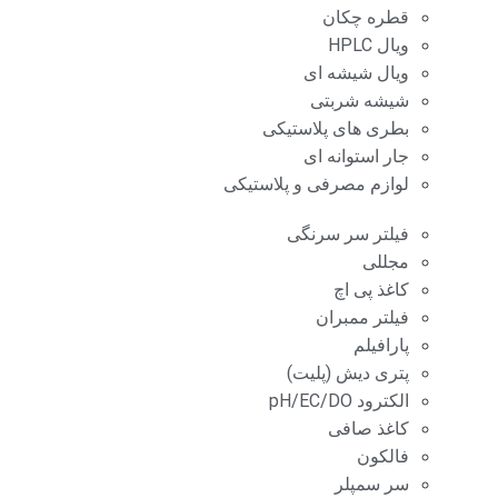
قطره چکان
ویال HPLC
ویال شیشه ای
شیشه شربتی
بطری های پلاستیکی
جار استوانه ای
لوازم مصرفی و پلاستیکی
فیلتر سر سرنگی
مجللی
کاغذ پی اچ
فیلتر ممبران
پارافیلم
پتری دیش (پلیت)
الکترود pH/EC/DO
کاغذ صافی
فالکون
سر سمپلر