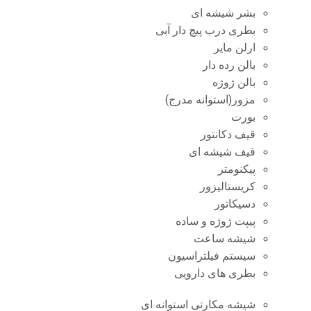
بشر شیشه ای
بطری درب پیچ دار آبی
ارلن مایر
بالن رده دار
بالن ژوژه
مزور(استوانه مدرج)
بورت
قیف دکانتور
قیف شیشه ای
پیکنومتر
کریستالیزور
دسیکاتور
پیپت ژوژه و ساده
شیشه ساعت
سیستم فیلتراسیون
بطری های دارویی
شیشه مکارتی استوانه ای