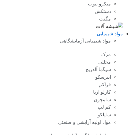
میکرو تیوب
دستکش
مگنت
مواد شیمیایی
مواد شیمیایی آزمایشگاهی
مرک
مجللی
سیگما آلدریچ
ایبرسکو
فراکم
کارلو اربا
سامچون
کم لب
ساپلکو
مواد اولیه آرایشی و صنعتی