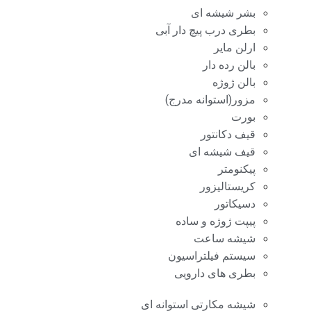
بشر شیشه ای
بطری درب پیچ دار آبی
ارلن مایر
بالن رده دار
بالن ژوژه
مزور(استوانه مدرج)
بورت
قیف دکانتور
قیف شیشه ای
پیکنومتر
کریستالیزور
دسیکاتور
پیپت ژوژه و ساده
شیشه ساعت
سیستم فیلتراسیون
بطری های دارویی
شیشه مکارتی استوانه ای