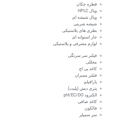
قطره چکان
ویال HPLC
ویال شیشه ای
شیشه شربتی
بطری های پلاستیکی
جار استوانه ای
لوازم مصرفی و پلاستیکی
فیلتر سر سرنگی
مجللی
کاغذ پی اچ
فیلتر ممبران
پارافیلم
پتری دیش (پلیت)
الکترود pH/EC/DO
کاغذ صافی
فالکون
سر سمپلر