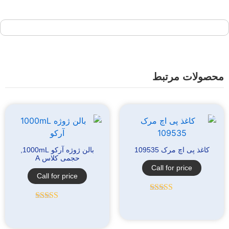
از
5
محصولات مرتبط
کاغذ پی اچ مرک 109535
بالن ژوژه آرکو 1000mL,
حجمی کلاس A
Call for price
Call for price
امتیاز
5.00
از
5
امتیاز
5.00
از
5