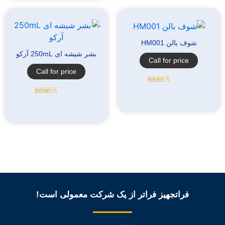
شوف بالن HM001
بشر شیشه ای 250mL آرکو
Call for price
Call for price
امتیاز
5.00
از
5
امتیاز
5.00
از
5
فراتجهیز فراتر از یک شرکت معمولی است!