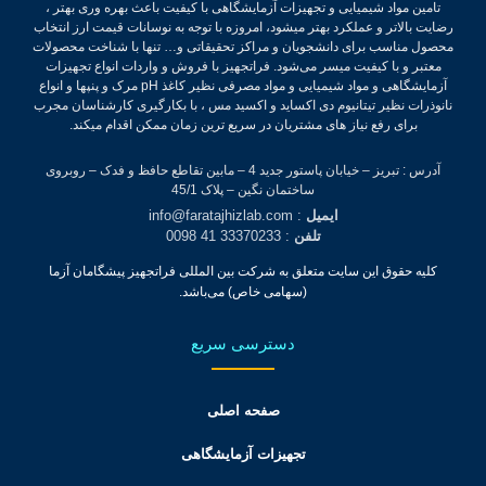
تامین مواد شیمیایی و تجهیزات آزمایشگاهی با کیفیت باعث بهره وری بهتر ،
رضایت بالاتر و عملکرد بهتر میشود، امروزه با توجه به نوسانات قیمت ارز انتخاب
محصول مناسب برای دانشجویان و مراکز تحقیقاتی و… تنها با شناخت محصولات
معتبر و با کیفیت میسر می‌شود.
فراتجهیز با فروش و واردات انواع تجهیزات
آزمایشگاهی و مواد شیمیایی و مواد مصرفی نظیر کاغذ pH مرک و پنپها و انواع
نانوذرات نظیر تیتانیوم دی اکساید و اکسید مس ، با بکارگیری کارشناسان مجرب
برای رفع نیاز های مشتریان در سریع ترین زمان ممکن اقدام میکند.
آدرس : تبریز – خیابان پاستور جدید 4 – مابین تقاطع حافظ و فدک – روبروی
ساختمان نگین – پلاک 45/1
ایمیل
: info@faratajhizlab.com
تلفن
: 33370233 41 0098
کلیه حقوق این سایت متعلق به شرکت بین المللی فراتجهیز پیشگامان آزما
(سهامی خاص) می‌باشد.
دسترسی سریع
صفحه اصلی
تجهیزات آزمایشگاهی