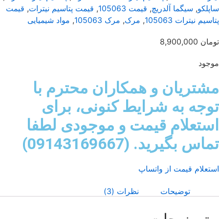
پلکو
,
سیگما آلدریچ
,
قیمت 105063
,
قیمت پتاسیم نیترات
,
قیمت
سیم نیترات 105063
,
مرک
,
مرک 105063
,
مواد شیمیایی
مان
8,900,000
جود
شتریان و همکاران محترم با
وجه به شرایط کنونی، برای
ستعلام قیمت و موجودی لطفا
اس بگیرید. (09143169667)
تعلام قیمت از واتساپ
توضیحات
نظرات (3)