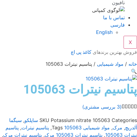
نافیون
تماس با ما
فارسی
English
X
کاغذ پی اچ
فروش بهترین برنده
/ پتاسیم نیترات 105063
مواد شیمیایی
/
خا

پتاسیم نیترات 10506
بررسی مشتری)
3
(
سیگما
,
ساپلکو
SKU
Potassium nitrate 105063
Categori
پتاسیم
,
پتاسیم نیترات
,
Tags
105063
مواد شیمیایی
,
مرک
,
آلدر
,
پتاسیم نیترات مرک
,
پتاسیم نیترات 105063 مرک
,
نیترات 105