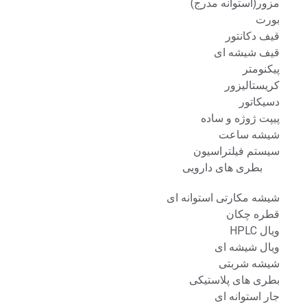
مزور(استوانه مدرج)
بورت
قیف دکانتور
قیف شیشه ای
پیکنومتر
کریستالیزور
دسیکاتور
پیپت ژوژه و ساده
شیشه ساعت
سیستم فیلتراسیون
بطری های دارویی
شیشه مکارتی استوانه ای
قطره چکان
ویال HPLC
ویال شیشه ای
شیشه شربتی
بطری های پلاستیکی
جار استوانه ای