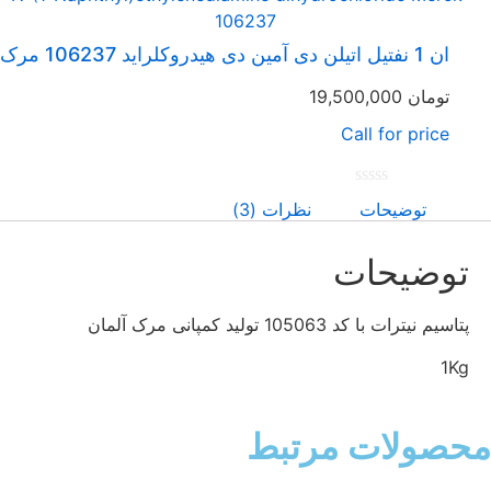
0
از
5
ان 1 نفتیل اتیلن دی آمین دی هیدروکلراید 106237 مرک
تومان
19,500,000
Call for price
امتیاز
توضیحات
نظرات (3)
0
از
5
توضیحات
پتاسیم نیترات با کد 105063 تولید کمپانی مرک آلمان
1Kg
حصولات مرتبط