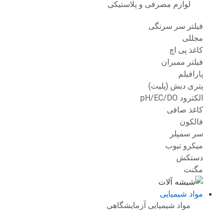
لوازم مصرفی و پلاستیکی
فیلتر سر سرنگی
مجللی
کاغذ پی اچ
فیلتر ممبران
پارافیلم
پتری دیش (پلیت)
الکترود pH/EC/DO
کاغذ صافی
فالکون
سر سمپلر
میکرو تیوب
دستکش
مگنت
مواد شیمیایی
مواد شیمیایی آزمایشگاهی