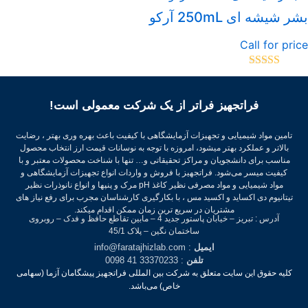
ر شیشه ای 250mL آرکو
Call for pri
تیاز
5.00
از
فراتجهیز فراتر از یک شرکت معمولی است!
تامین مواد شیمیایی و تجهیزات آزمایشگاهی با کیفیت باعث بهره وری بهتر ، رضایت
بالاتر و عملکرد بهتر میشود، امروزه با توجه به نوسانات قیمت ارز انتخاب محصول
مناسب برای دانشجویان و مراکز تحقیقاتی و… تنها با شناخت محصولات معتبر و با
کیفیت میسر می‌شود.
فراتجهیز با فروش و واردات انواع تجهیزات آزمایشگاهی و
مواد شیمیایی و مواد مصرفی نظیر کاغذ pH مرک و پنپها و انواع نانوذرات نظیر
تیتانیوم دی اکساید و اکسید مس ، با بکارگیری کارشناسان مجرب برای رفع نیاز های
مشتریان در سریع ترین زمان ممکن اقدام میکند.
آدرس : تبریز – خیابان پاستور جدید 4 – مابین تقاطع حافظ و فدک – روبروی
ساختمان نگین – پلاک 45/1
ایمیل
: info@faratajhizlab.com
تلفن
: 33370233 41 0098
کلیه حقوق این سایت متعلق به شرکت بین المللی فراتجهیز پیشگامان آزما (سهامی
خاص) می‌باشد.