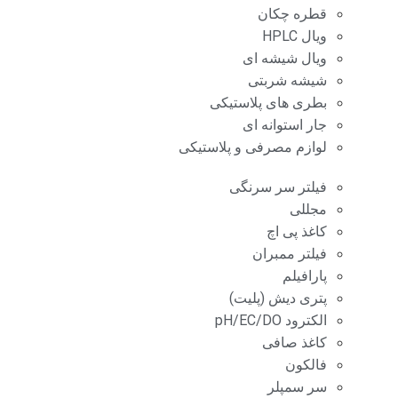
قطره چکان
ویال HPLC
ویال شیشه ای
شیشه شربتی
بطری های پلاستیکی
جار استوانه ای
لوازم مصرفی و پلاستیکی
فیلتر سر سرنگی
مجللی
کاغذ پی اچ
فیلتر ممبران
پارافیلم
پتری دیش (پلیت)
الکترود pH/EC/DO
کاغذ صافی
فالکون
سر سمپلر