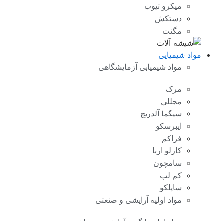
میکرو تیوب
دستکش
مگنت
مواد شیمیایی
مواد شیمیایی آزمایشگاهی
مرک
مجللی
سیگما آلدریچ
ایبرسکو
فراکم
کارلو اربا
سامچون
کم لب
ساپلکو
مواد اولیه آرایشی و صنعتی