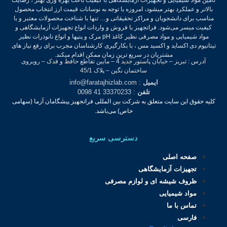
بالاتر و عملکرد بهتر میشود، امروزه با توجه به نوسانات قیمت ارز انتخاب محصول
مناسب برای دانشجویان و مراکز تحقیقاتی و… تنها با شناخت محصولات معتبر و با
کیفیت میسر می‌شود.
فراتجهیز با فروش و واردات انواع تجهیزات آزمایشگاهی و
مواد شیمیایی و مواد مصرفی نظیر کاغذ pH مرک و پنپها و انواع نانوذرات نظیر
تیتانیوم دی اکساید و اکسید مس ، با بکارگیری کارشناسان مجرب برای رفع نیاز های
مشتریان در سریع ترین زمان ممکن اقدام میکند.
آدرس : تبریز – خیابان پاستور جدید 4 – مابین تقاطع حافظ و فدک – روبروی
ساختمان نگین – پلاک 45/1
ایمیل
: info@faratajhizlab.com
تلفن
: 33370233 41 0098
کلیه حقوق این سایت متعلق به شرکت بین المللی فراتجهیز پیشگامان آزما (سهامی
خاص) می‌باشد.
دسترسی سریع
صفحه اصلی
تجهیزات آزمایشگاهی
ظروف شیشه ای و لوازم مصرفی
مواد شیمیایی
تماس با ما
فارسی