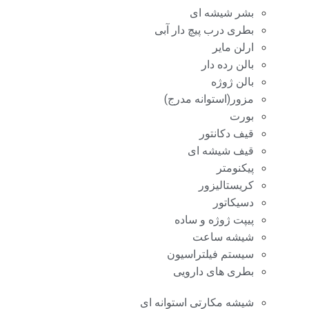
بشر شیشه ای
بطری درب پیچ دار آبی
ارلن مایر
بالن رده دار
بالن ژوژه
مزور(استوانه مدرج)
بورت
قیف دکانتور
قیف شیشه ای
پیکنومتر
کریستالیزور
دسیکاتور
پیپت ژوژه و ساده
شیشه ساعت
سیستم فیلتراسیون
بطری های دارویی
شیشه مکارتی استوانه ای