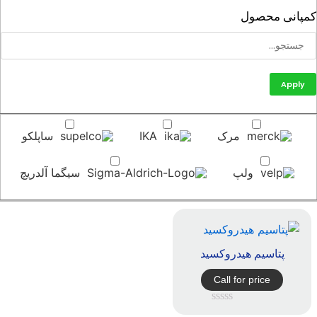
پانی محصول
Apply
مرک
IKA
ساپلکو
ولپ
سیگما آلدریچ
پتاسیم هیدروکسید
Call for price
امتیاز