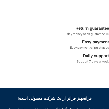
0
از
5
Return guarant
Easy payme
Easy payment of purcha
Daily suppo
Support 7 days a w
فراتجهیز فراتر از یک شرکت معمولی است!
تامین مواد شیمیایی و تجهیزات آزمایشگاهی با کیفیت باعث بهره وری بهتر ، رضایت