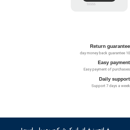
امتیاز
0
از
5
Return guarant
Easy payme
Easy payment of purcha
Daily suppo
Support 7 days a w
فراتجهیز فراتر از یک شرکت معمولی است!