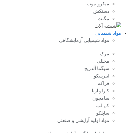
میکرو تیوب
دستکش
مگنت
مواد شیمیایی
مواد شیمیایی آزمایشگاهی
مرک
مجللی
سیگما آلدریچ
ایبرسکو
فراکم
کارلو اربا
سامچون
کم لب
ساپلکو
مواد اولیه آرایشی و صنعتی