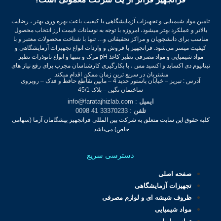
تامین مواد شیمیایی و تجهیزات آزمایشگاهی با کیفیت باعث بهره وری بهتر ، رضایت
بالاتر و عملکرد بهتر میشود، امروزه با توجه به نوسانات قیمت ارز انتخاب محصول
مناسب برای دانشجویان و مراکز تحقیقاتی و… تنها با شناخت محصولات معتبر و با
کیفیت میسر می‌شود.
فراتجهیز با فروش و واردات انواع تجهیزات آزمایشگاهی و
مواد شیمیایی و مواد مصرفی نظیر کاغذ pH مرک و پنپها و انواع نانوذرات نظیر
تیتانیوم دی اکساید و اکسید مس ، با بکارگیری کارشناسان مجرب برای رفع نیاز های
مشتریان در سریع ترین زمان ممکن اقدام میکند.
آدرس : تبریز – خیابان پاستور جدید 4 – مابین تقاطع حافظ و فدک – روبروی
ساختمان نگین – پلاک 45/1
ایمیل
: info@faratajhizlab.com
تلفن
: 33370233 41 0098
کلیه حقوق این سایت متعلق به شرکت بین المللی فراتجهیز پیشگامان آزما (سهامی
خاص) می‌باشد.
دسترسی سریع
صفحه اصلی
تجهیزات آزمایشگاهی
ظروف شیشه ای و لوازم مصرفی
مواد شیمیایی