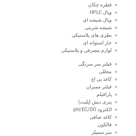
قطره چکان
ویال HPLC
ویال شیشه ای
شیشه شربتی
بطری های پلاستیکی
جار استوانه ای
لوازم مصرفی و پلاستیکی
فیلتر سر سرنگی
مجللی
کاغذ پی اچ
فیلتر ممبران
پارافیلم
پتری دیش (پلیت)
الکترود pH/EC/DO
کاغذ صافی
فالکون
سر سمپلر