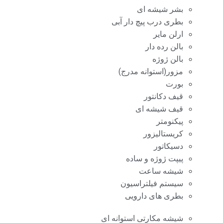
بشر شیشه ای
بطری درب پیچ دار آبی
ارلن مایر
بالن رده دار
بالن ژوژه
مزور(استوانه مدرج)
بورت
قیف دکانتور
قیف شیشه ای
پیکنومتر
کریستالیزور
دسیکاتور
پیپت ژوژه و ساده
شیشه ساعت
سیستم فیلتراسیون
بطری های دارویی
شیشه مکارتی استوانه ای