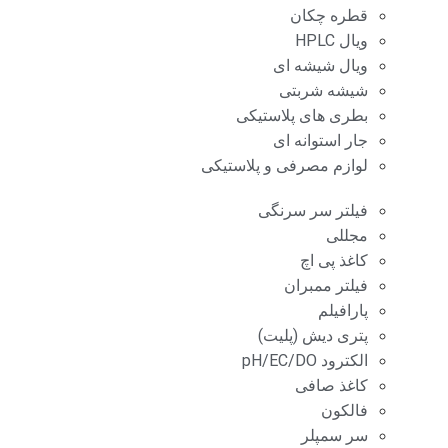
قطره چکان
ویال HPLC
ویال شیشه ای
شیشه شربتی
بطری های پلاستیکی
جار استوانه ای
لوازم مصرفی و پلاستیکی
فیلتر سر سرنگی
مجللی
کاغذ پی اچ
فیلتر ممبران
پارافیلم
پتری دیش (پلیت)
الکترود pH/EC/DO
کاغذ صافی
فالکون
سر سمپلر