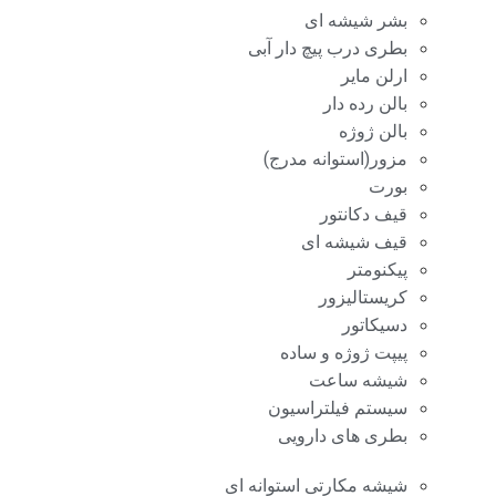
بشر شیشه ای
بطری درب پیچ دار آبی
ارلن مایر
بالن رده دار
بالن ژوژه
مزور(استوانه مدرج)
بورت
قیف دکانتور
قیف شیشه ای
پیکنومتر
کریستالیزور
دسیکاتور
پیپت ژوژه و ساده
شیشه ساعت
سیستم فیلتراسیون
بطری های دارویی
شیشه مکارتی استوانه ای