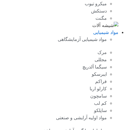
میکرو تیوب
دستکش
مگنت
مواد شیمیایی
مواد شیمیایی آزمایشگاهی
مرک
مجللی
سیگما آلدریچ
ایبرسکو
فراکم
کارلو اربا
سامچون
کم لب
ساپلکو
مواد اولیه آرایشی و صنعتی