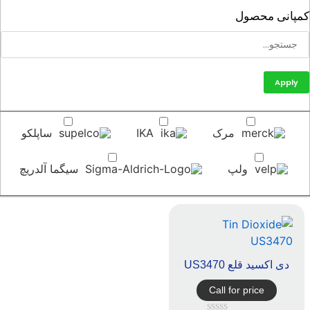
پانی محصول
Apply
مرک
IKA
ساپلکو
ولپ
سیگما آلدریچ
دی اکسید قلع US3470
Call for price