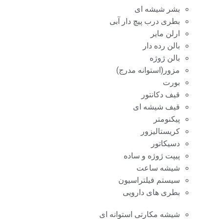
بشر شیشه ای
بطری درب پیچ دار آبی
ارلن مایر
بالن رده دار
بالن ژوژه
مزور(استوانه مدرج)
بورت
قیف دکانتور
قیف شیشه ای
پیکنومتر
کریستالیزور
دسیکاتور
پیپت ژوژه و ساده
شیشه ساعت
سیستم فیلتراسیون
بطری های دارویی
شیشه مکارتی استوانه ای