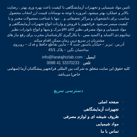
تامین مواد شیمیایی و تجهیزات آزمایشگاهی با کیفیت باعث بهره وری بهتر ، رضایت
بالاتر و عملکرد بهتر میشود، امروزه با توجه به نوسانات قیمت ارز انتخاب محصول
مناسب برای دانشجویان و مراکز تحقیقاتی و… تنها با شناخت محصولات معتبر و با
کیفیت میسر می‌شود.
فراتجهیز با فروش و واردات انواع تجهیزات آزمایشگاهی و
مواد شیمیایی و مواد مصرفی نظیر کاغذ pH مرک و پنپها و انواع نانوذرات نظیر
تیتانیوم دی اکساید و اکسید مس ، با بکارگیری کارشناسان مجرب برای رفع نیاز های
مشتریان در سریع ترین زمان ممکن اقدام میکند.
آدرس : تبریز – خیابان پاستور جدید 4 – مابین تقاطع حافظ و فدک – روبروی
ساختمان نگین – پلاک 45/1
ایمیل
: info@faratajhizlab.com
تلفن
: 33370233 41 0098
کلیه حقوق این سایت متعلق به شرکت بین المللی فراتجهیز پیشگامان آزما (سهامی
خاص) می‌باشد.
دسترسی سریع
صفحه اصلی
تجهیزات آزمایشگاهی
ظروف شیشه ای و لوازم مصرفی
مواد شیمیایی
تماس با ما