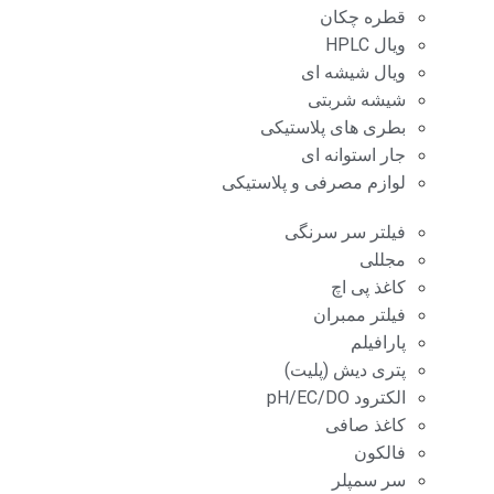
قطره چکان
ویال HPLC
ویال شیشه ای
شیشه شربتی
بطری های پلاستیکی
جار استوانه ای
لوازم مصرفی و پلاستیکی
فیلتر سر سرنگی
مجللی
کاغذ پی اچ
فیلتر ممبران
پارافیلم
پتری دیش (پلیت)
الکترود pH/EC/DO
کاغذ صافی
فالکون
سر سمپلر