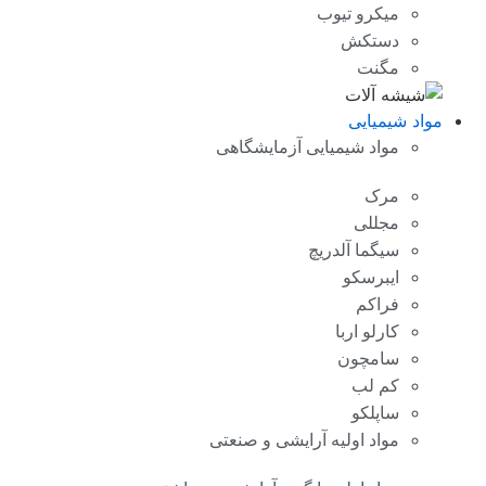
میکرو تیوب
دستکش
مگنت
مواد شیمیایی
مواد شیمیایی آزمایشگاهی
مرک
مجللی
سیگما آلدریچ
ایبرسکو
فراکم
کارلو اربا
سامچون
کم لب
ساپلکو
مواد اولیه آرایشی و صنعتی