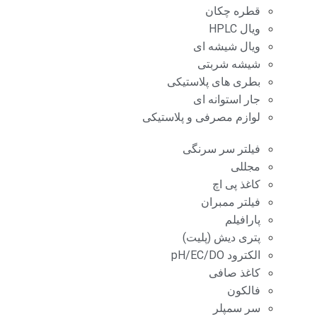
قطره چکان
ویال HPLC
ویال شیشه ای
شیشه شربتی
بطری های پلاستیکی
جار استوانه ای
لوازم مصرفی و پلاستیکی
فیلتر سر سرنگی
مجللی
کاغذ پی اچ
فیلتر ممبران
پارافیلم
پتری دیش (پلیت)
الکترود pH/EC/DO
کاغذ صافی
فالکون
سر سمپلر