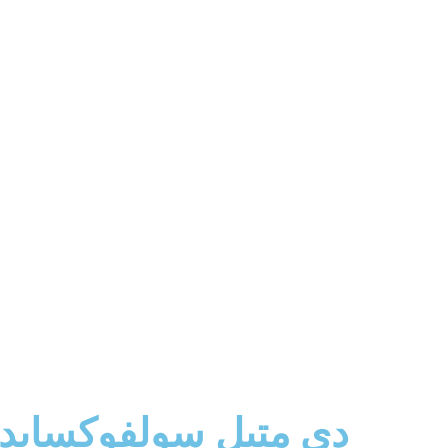
دی متیل سولفوکساید