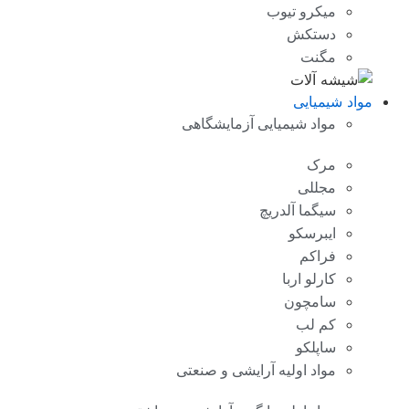
میکرو تیوب
دستکش
مگنت
مواد شیمیایی
مواد شیمیایی آزمایشگاهی
مرک
مجللی
سیگما آلدریچ
ایبرسکو
فراکم
کارلو اربا
سامچون
کم لب
ساپلکو
مواد اولیه آرایشی و صنعتی