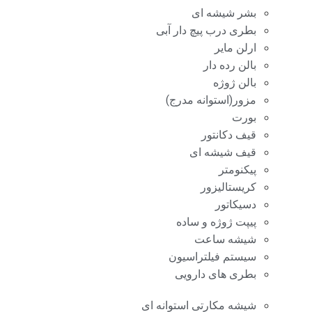
بشر شیشه ای
بطری درب پیچ دار آبی
ارلن مایر
بالن رده دار
بالن ژوژه
مزور(استوانه مدرج)
بورت
قیف دکانتور
قیف شیشه ای
پیکنومتر
کریستالیزور
دسیکاتور
پیپت ژوژه و ساده
شیشه ساعت
سیستم فیلتراسیون
بطری های دارویی
شیشه مکارتی استوانه ای