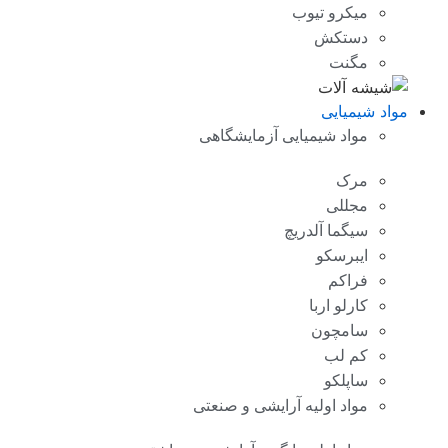
میکرو تیوب
دستکش
مگنت
مواد شیمیایی
مواد شیمیایی آزمایشگاهی
مرک
مجللی
سیگما آلدریچ
ایبرسکو
فراکم
کارلو اربا
سامچون
کم لب
ساپلکو
مواد اولیه آرایشی و صنعتی