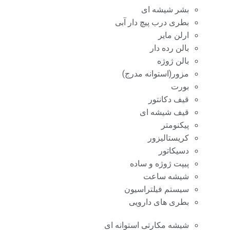
بشر شیشه ای
بطری درب پیچ دار آبی
ارلن مایر
بالن رده دار
بالن ژوژه
مزور(استوانه مدرج)
بورت
قیف دکانتور
قیف شیشه ای
پیکنومتر
کریستالیزور
دسیکاتور
پیپت ژوژه و ساده
شیشه ساعت
سیستم فیلتراسیون
بطری های دارویی
شیشه مکارتی استوانه ای