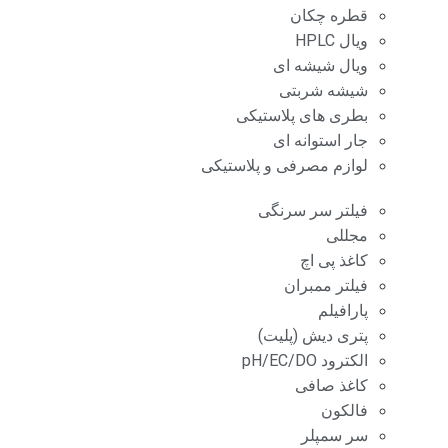
قطره چکان
ویال HPLC
ویال شیشه ای
شیشه شربتی
بطری های پلاستیکی
جار استوانه ای
لوازم مصرفی و پلاستیکی
فیلتر سر سرنگی
مجللی
کاغذ پی اچ
فیلتر ممبران
پارافیلم
پتری دیش (پلیت)
الکترود pH/EC/DO
کاغذ صافی
فالکون
سر سمپلر