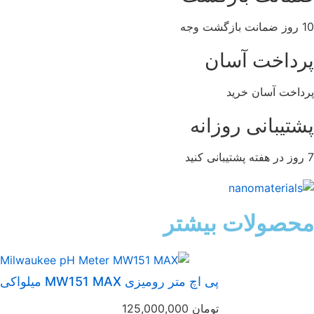
ازگشت وجه
رداخت آسان
داخت آسان خرید
شتیبانی روزانه
حصولات بیشتر
پی اچ متر رومیزی MW151 MAX میلواکی
تومان
125,000,000