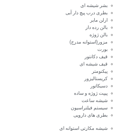
بشر شیشه ای
بطری درب پیچ دار آبی
ارلن مایر
بالن رده دار
بالن ژوژه
مزور(استوانه مدرج)
بورت
قیف دکانتور
قیف شیشه ای
پیکنومتر
کریستالیزور
دسیکاتور
پیپت ژوژه و ساده
شیشه ساعت
سیستم فیلتراسیون
بطری های دارویی
شیشه مکارتی استوانه ای