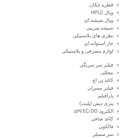
قطره چکان
ویال HPLC
ویال شیشه ای
شیشه شربتی
بطری های پلاستیکی
جار استوانه ای
لوازم مصرفی و پلاستیکی
فیلتر سر سرنگی
مجللی
کاغذ پی اچ
فیلتر ممبران
پارافیلم
پتری دیش (پلیت)
الکترود pH/EC/DO
کاغذ صافی
فالکون
سر سمپلر