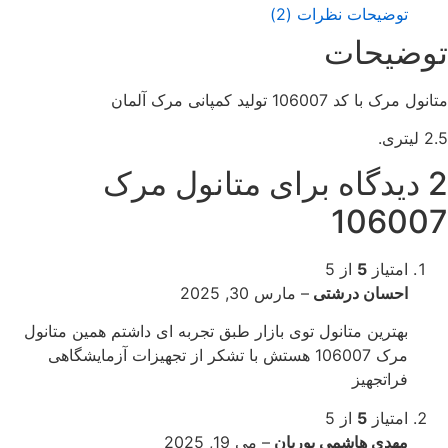
امتیاز
توضیحات
نظرات (2)
0
از
وضیحات
5
ول مرک با کد 106007 تولید کمپانی مرک آلمان
یتری.
ه برای
متانول مرک
10600
امتیاز
5
از 5
احسان درشتی
–
مارس 30, 2025
بهترین متانول توی بازار طبق تجربه ای داشتم همین متانول
مرک 106007 هستش با تشکر از تجهیزات آزمایشگاهی
فراتجهیز
امتیاز
5
از 5
مهدی هاشمی پوریان
–
می 19, 2025