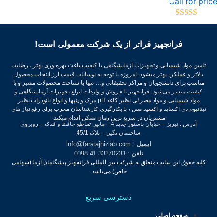
Call for pri
تیاز
5.00
از
فراتجهیز فراتر از یک شرکت معمولی است!
تامین مواد شیمیایی و تجهیزات آزمایشگاهی با کیفیت باعث بهره وری بهتر ، رضایت
بالاتر و عملکرد بهتر میشود، امروزه با توجه به نوسانات قیمت ارز انتخاب محصول
مناسب برای دانشجویان و مراکز تحقیقاتی و… تنها با شناخت محصولات معتبر و با
کیفیت میسر می‌شود.
فراتجهیز با فروش و واردات انواع تجهیزات آزمایشگاهی و
مواد شیمیایی و مواد مصرفی نظیر کاغذ pH مرک و پنپها و انواع نانوذرات نظیر
تیتانیوم دی اکساید و اکسید مس ، با بکارگیری کارشناسان مجرب برای رفع نیاز های
مشتریان در سریع ترین زمان ممکن اقدام میکند.
آدرس : تبریز – خیابان پاستور جدید 4 – مابین تقاطع حافظ و فدک – روبروی
ساختمان نگین – پلاک 45/1
ایمیل
: info@faratajhizlab.com
تلفن
: 33370233 41 0098
کلیه حقوق این سایت متعلق به شرکت بین المللی فراتجهیز پیشگامان آزما (سهامی
خاص) می‌باشد.
دسترسی سریع
صفحه اصلی