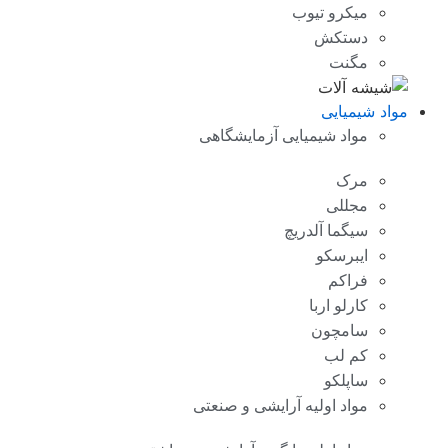
میکرو تیوب
دستکش
مگنت
مواد شیمیایی
مواد شیمیایی آزمایشگاهی
مرک
مجللی
سیگما آلدریچ
ایبرسکو
فراکم
کارلو اربا
سامچون
کم لب
ساپلکو
مواد اولیه آرایشی و صنعتی