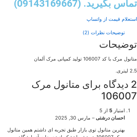
اس بگیرید. (09143169667)
تعلام قیمت از واتساپ
توضیحات
نظرات (2)
وضیحات
ول مرک با کد 106007 تولید کمپانی مرک آلمان
یتری.
ه برای
متانول مرک
10600
امتیاز
5
از 5
احسان درشتی
–
مارس 30, 2025
بهترین متانول توی بازار طبق تجربه ای داشتم همین متانول
مرک 106007 هستش با تشکر از تجهیزات آزمایشگاهی