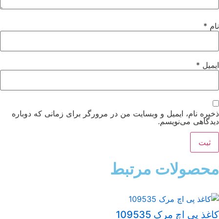
م
*
میل
*
یره نام، ایمیل و وبسایت من در مرورگر برای زمانی که دوباره
دگاهی می‌نویسم.
حصولات مرتبط
غذ پی اچ مرک 109535