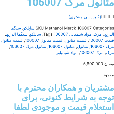
تانول مرک 106007
(
2
بررسی مشتری)
Categori
Methanol Merck 106007
SKU
ساپلکو
,
سیگما
دریچ
,
مرک
,
مواد شیمیایی
106007
Tags
,
ساپلکو
,
سیگما آلدریچ
,
ت 106007
,
قیمت متانول
,
قیمت متانول 106007
,
قیمت متانول
 106007
,
متانول
,
متانول 106007
,
متانول مرک 106007
,
رک
,
مرک 106007
,
مواد شیمیایی
مان
5,800,000
جود
شتریان و همکاران محترم با
وجه به شرایط کنونی، برای
ستعلام قیمت و موجودی لطفا