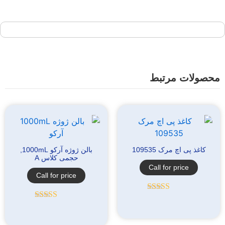
0
از
5
محصولات مرتبط
کاغذ پی اچ مرک 109535
بالن ژوژه آرکو 1000mL,
حجمی کلاس A
Call for price
Call for price
امتیاز
5.00
از
5
امتیاز
5.00
از
5