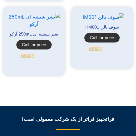
شوف بالن HM001
بشر شیشه ای 250mL آرکو
Call for price
Call for price
امتیاز
5.00
از
5
امتیاز
5.00
از
5
فراتجهیز فراتر از یک شرکت معمولی است!