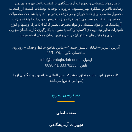
تامین مواد شیمیایی و تجهیزات آزمایشگاهی با کیفیت باعث بهره وری بهتر ،
رضایت بالاتر و عملکرد بهتر میشود، امروزه با توجه به نوسانات قیمت ارز انتخاب
محصول مناسب برای دانشجویان و مراکز تحقیقاتی و… تنها با شناخت محصولات
معتبر و با کیفیت میسر می‌شود.
فراتجهیز با فروش و واردات انواع تجهیزات
آزمایشگاهی و مواد شیمیایی و مواد مصرفی نظیر کاغذ pH مرک و پنپها و انواع
نانوذرات نظیر تیتانیوم دی اکساید و اکسید مس ، با بکارگیری کارشناسان مجرب
برای رفع نیاز های مشتریان در سریع ترین زمان ممکن اقدام میکند.
آدرس : تبریز – خیابان پاستور جدید 4 – مابین تقاطع حافظ و فدک – روبروی
ساختمان نگین – پلاک 45/1
ایمیل
: info@faratajhizlab.com
تلفن
: 33370233 41 0098
کلیه حقوق این سایت متعلق به شرکت بین المللی فراتجهیز پیشگامان آزما
(سهامی خاص) می‌باشد.
دسترسی سریع
صفحه اصلی
تجهیزات آزمایشگاهی